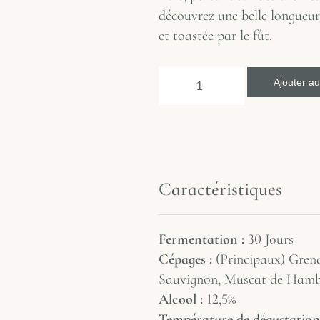
découvrez une belle longueur
et toastée par le fût.
Ajouter au
Caractéristiques
Fermentation :
30 Jours
Cépages :
(Principaux)
Grena
Sauvignon, Muscat de Ham
Alcool :
12,5%
Température de dégustation