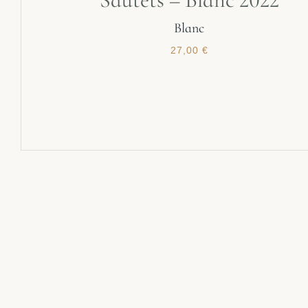
Blanc
27,00
€
Remboursement
DDDDDD