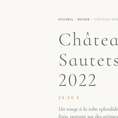
ACCUEIL
/
ROUGE
/ CHÂTEAU DES
Châtea
Sautet
2022
29,00
€
Un rouge à la robe splendide,
frais, portant sur des arômes