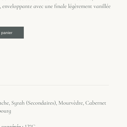
, enveloppante avec une finale légèrement vanillée
 panier
che, Syrah (Secondaires), Mourvèdre, Cabernet
bourg
 suggérée :
12°C