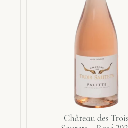
Château des Troi
Sautets – Rosé 202