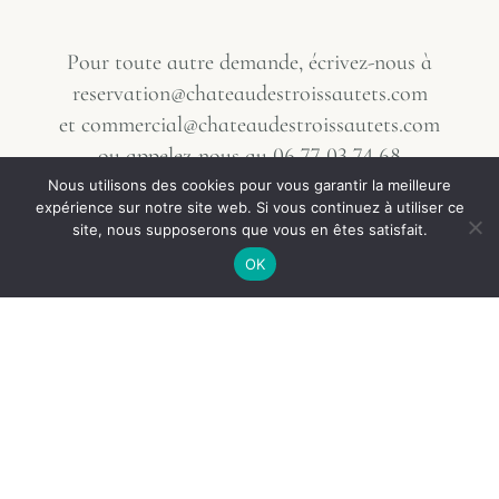
Pour toute autre demande, écrivez-nous à
reservation@chateaudestroissautets.com
et
commercial@chateaudestroissautets.com
ou appelez-nous au
06 77 03 74 68
Nous utilisons des cookies pour vous garantir la meilleure
expérience sur notre site web. Si vous continuez à utiliser ce
L’abus d’alcool est dangereux pour la santé, à
English
site, nous supposerons que vous en êtes satisfait.
consommer avec modération
OK
French