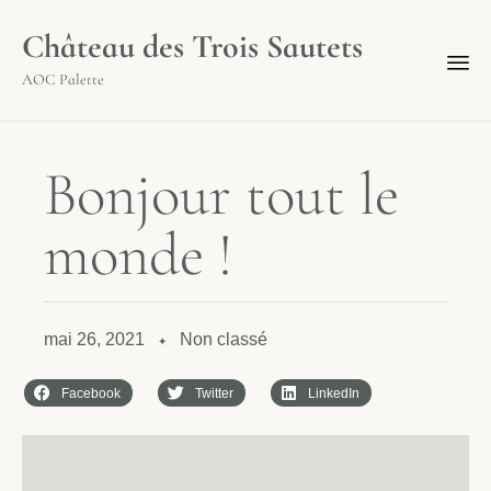
Château des Trois Sautets
AOC Palette
B
o
n
j
o
u
r
t
o
u
t
l
e
m
o
n
d
e
!
mai 26, 2021
Non classé
✦
Facebook
Twitter
LinkedIn